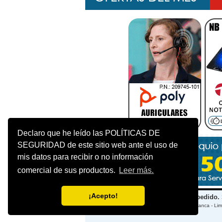
Declaro que he leído las POLÍTICAS DE
SEGURIDAD de este sitio web ante el uso de
mis datos para recibir o no información
comercial de sus productos.
Leer más.
¡Acepto!
Se traen equipos y/o accesorios a pedido. 
Av. Vía de Evitamiento 1615, Ate, Zona: Salamanca - Lim