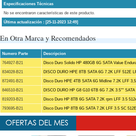
Especificaciones Técnicas
No se encontraron características de este producto.
Última actualización : [25-11-2023 12:49]
En Otra Marca y Recomendados
Numero Parte
Descripcion
764927-B21
Disco Duro Solido HP 480GB 6G SATA Value Endur
834028-B21
DISCO DURO HPE 8TB SATA 6G 7.2K LFF 512E 
872491-B21
Disco Duro HPE 4TB SATA 6G Midline 7.2K LFF 3,
846510-B21
DISCO DURO HP G8 G10 6TB 6G 7.2K 3.5"" SATA
819203-B21
Disco Duro HP 8TB 6G SATA 7.2K rpm LFF 3.5 512
793695-B21
Disco Duro HP 8TB 6G SATA 7.2K LFF 3.5 SC 512