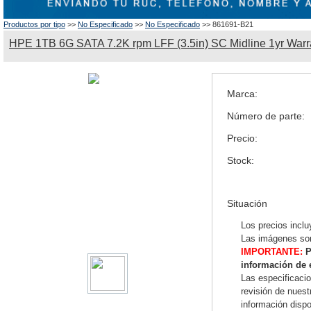
Productos por tipo
>>
No Especificado
>>
No Especificado
>> 861691-B21
HPE 1TB 6G SATA 7.2K rpm LFF (3.5in) SC Midline 1yr Warr
Marca:
Número de parte:
Precio:
Stock:
Situación
Los precios inclu
Las imágenes son
IMPORTANTE:
P
información de 
Las especificaci
revisión de nues
información dispo