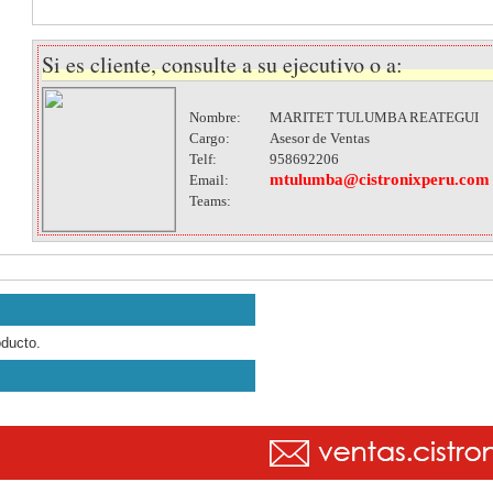
Si es cliente, consulte a su ejecutivo o a:
Nombre:
MARITET TULUMBA REATEGUI
Cargo:
Asesor de Ventas
Telf:
958692206
mtulumba@cistronixperu.com
Email:
Teams:
oducto.