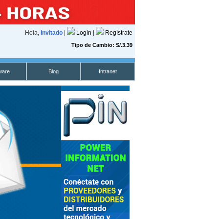
Hola,
Invitado
|
Login
|
Regístrate
Tipo de Cambio: S/.3.39
ware
Blog
Intranet