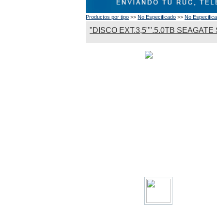
Productos por tipo
>>
No Especificado
>>
No Especific
"DISCO EXT.3,5"".5.0TB SEAGATE