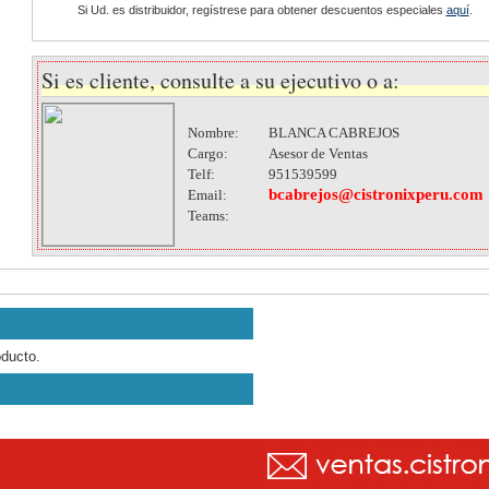
Si Ud. es distribuidor, regístrese para obtener descuentos especiales
aquí
.
Si es cliente, consulte a su ejecutivo o a:
Nombre:
BLANCA CABREJOS
Cargo:
Asesor de Ventas
Telf:
951539599
bcabrejos@cistronixperu.com
Email:
Teams:
oducto.