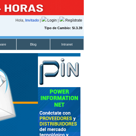
Hola,
Invitado
|
Login
|
Regístrate
Tipo de Cambio: S/.3.39
ware
Blog
Intranet