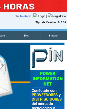
Hola,
Invitado
|
Login
|
Regístrate
Tipo de Cambio: S/.3.39
ware
Blog
Intranet