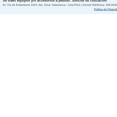
Se traen equipos y/o accesorios a pedido. Solicite su cotización
Av. Vía de Evitamiento 1615, Ate, Zona: Salamanca - Lima-Perú | Central Telefónica: 326-044
Política de Privaci