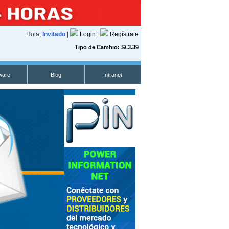
Hola,
Invitado
|
Login
|
Regístrate
Tipo de Cambio: S/.3.39
ware
Blog
Intranet