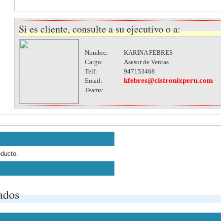
Si es cliente, consulte a su ejecutivo o a:
Nombre:
KARINA FEBRES
Cargo:
Asesor de Ventas
Telf:
947153468
kfebres@cistronixperu.com
Email:
Teams:
oducto.
ados