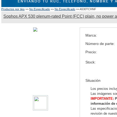
Productos por tipo
>>
No Especificado
>>
No Especificado
>> A530TCHNF
Sophos APX 530 plenum-rated Point (FCC) plain, no power a
Marca:
Número de parte:
Precio:
Stock:
Situación
Los precios inclu
Las imágenes son
IMPORTANTE:
P
información de 
Las especificaci
revisión de nues