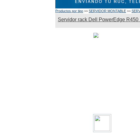
Productos por tipo
>>
SERVIDOR MONTABLE
>>
SER
Servidor rack Dell PowerEdge R45