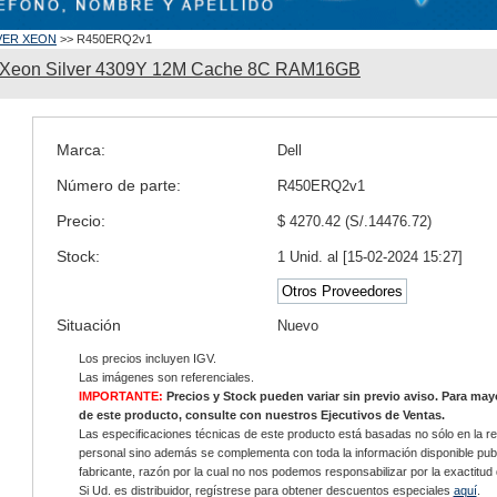
VER XEON
>> R450ERQ2v1
0 Xeon Silver 4309Y 12M Cache 8C RAM16GB
Marca:
Dell
Número de parte:
R450ERQ2v1
Precio:
$ 4270.42 (S/.14476.72)
Stock:
1 Unid. al [15-02-2024 15:27]
Otros Proveedores
Situación
Nuevo
Los precios incluyen IGV.
Las imágenes son referenciales.
IMPORTANTE:
Precios y Stock pueden variar sin previo aviso. Para ma
de este producto, consulte con nuestros Ejecutivos de Ventas.
Las especificaciones técnicas de este producto está basadas no sólo en la re
personal sino además se complementa con toda la información disponible publ
fabricante, razón por la cual no nos podemos responsabilizar por la exactitud
Si Ud. es distribuidor, regístrese para obtener descuentos especiales
aquí
.