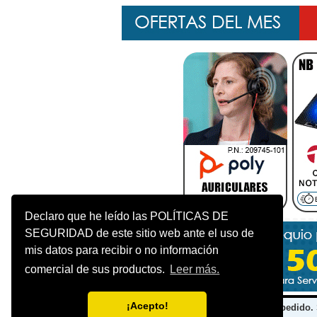
Declaro que he leído las POLÍTICAS DE
SEGURIDAD de este sitio web ante el uso de
mis datos para recibir o no información
comercial de sus productos.
Leer más.
¡Acepto!
Se traen equipos y/o accesorios a pedido. 