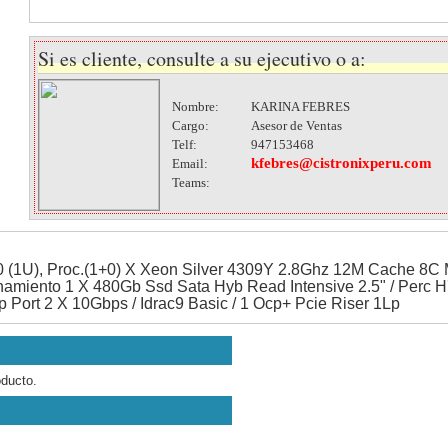
Si es cliente, consulte a su ejecutivo o a:
Nombre:
KARINA FEBRES
Cargo:
Asesor de Ventas
Telf:
947153468
kfebres@cistronixperu.com
Email:
Teams:
0 (1U), Proc.(1+0) X Xeon Silver 4309Y 2.8Ghz 12M Cache 8
enamiento 1 X 480Gb Ssd Sata Hyb Read Intensive 2.5" / Perc H
cp Port 2 X 10Gbps / Idrac9 Basic / 1 Ocp+ Pcie Riser 1Lp
oducto.