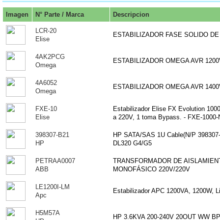
Imagen
N° Parte / Marca
Descripcion
LCR-20
ESTABILIZADOR FASE SOLIDO DE 
Elise
4AK2PCG
ESTABILIZADOR OMEGA AVR 1200
Omega
4A6052
ESTABILIZADOR OMEGA AVR 1400
Omega
FXE-10
Estabilizador Elise FX Evolution 100
Elise
a 220V, 1 toma Bypass. - FXE-1000-
398307-B21
HP SATA/SAS 1U Cable(N/P 398307
HP
DL320 G4/G5
PETRAA0007
TRANSFORMADOR DE AISLAMIENT
ABB
MONOFÁSICO 220V/220V
LE1200I-LM
Estabilizador APC 1200VA, 1200W, L
Apc
H5M57A
HP 3.6KVA 200-240V 20OUT WW B