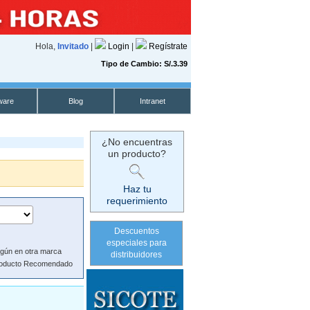
Hola,
Invitado
|
Login
|
Regístrate
Tipo de Cambio: S/.3.39
ware
Blog
Intranet
¿No encuentras
un producto?
Haz tu
requerimiento
Descuentos
especiales para
gún en otra marca
distribuidores
oducto Recomendado