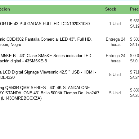
pcion
Stock
Prec
$ 56
OR DE 43 PULGADAS FULL-HD LCD/1920X1080
1 Unid.
S/.1
nic CDE4302 Pantalla Comercial LED 43", Full HD,
Entrega 24
$ 50
reen, Negro
horas
S/.1
M5KE-B - 43" Clase SM5KE Series indicador LED -
Entrega 24
$ 0.
zación digital - 43SM5KE-B
horas
S/.0
la LCD Digital Signage Viewsonic 42.5 " USB - HDMI -
$ 71
5 Unid.
CDE4320
S/.2
ng QM43R QMR SERIES - 43" 4K STANDALONE
$ 83
Y STANDALONE 43" Brillo 500Nit Tiempo De Uso24/7
5 Unid.
S/.2
 (LH43QMREBGCXZA)