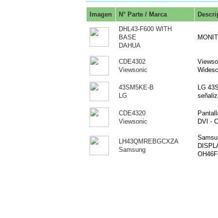
Imagen
N° Parte / Marca
Descri
DHL43-F600 WITH
BASE
MONIT
DAHUA
CDE4302
Viewso
Viewsonic
Widesc
43SM5KE-B
LG 43S
LG
señali
CDE4320
Pantal
Viewsonic
DVI - 
Samsu
LH43QMREBGCXZA
DISPLA
Samsung
OH46F