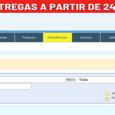
strate
Productos
Oferta/Remates
Servicios
Soft
Marca
Se
Pr