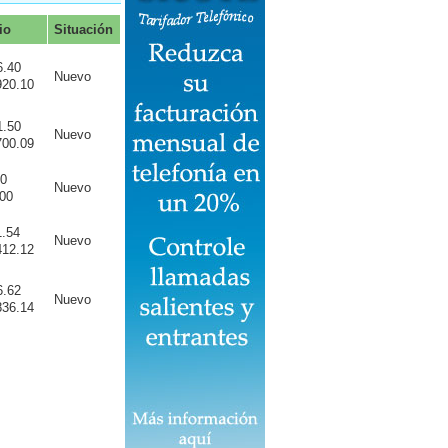
io
Situación
6.40
Nuevo
920.10
1.50
Nuevo
700.09
00
Nuevo
.00
1.54
Nuevo
412.12
6.62
Nuevo
836.14