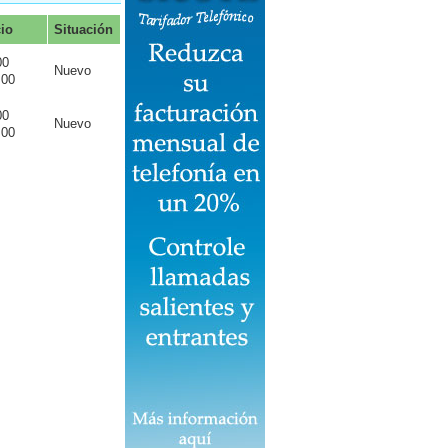
cio
Situación
00
Nuevo
.00
00
Nuevo
.00