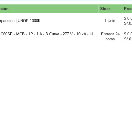
pcion
Stock
Pre
$ 0.
xpansion | UNOP-1000K
1 Unid.
S/.0
- C60SP - MCB - 1P - 1 A - B Curve - 277 V - 10 kA - UL
Entrega 24
$ 0.
horas
S/.0