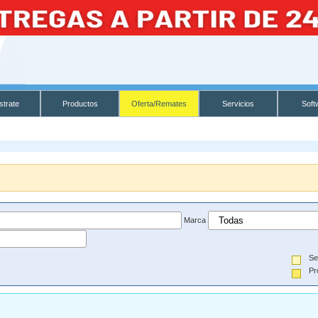
strate
Productos
Oferta/Remates
Servicios
Soft
Marca
Se
Pr