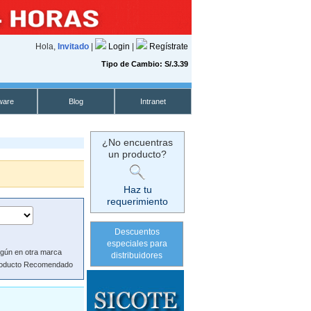
Hola,
Invitado
|
Login
|
Regístrate
Tipo de Cambio: S/.3.39
ware
Blog
Intranet
¿No encuentras
un producto?
Haz tu
requerimiento
Descuentos
especiales para
gún en otra marca
distribuidores
oducto Recomendado