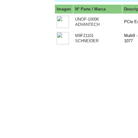
Imagen
N° Parte / Marca
Descri
UNOP-1000K
PCIe E
ADVANTECH
M9F21101
Multi9 
SCHNEIDER
1077