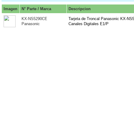
Imagen
N° Parte / Marca
Descripcion
KX-NS5290CE
Tarjeta de Troncal Panasonic KX-NS
Panasonic
Canales Digitales E1/P